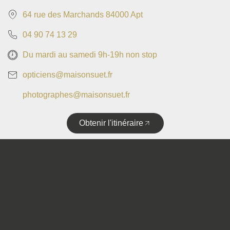
64 rue des Marchands 84000 Apt
04 90 74 13 29
Du mardi au samedi 9h-19h non stop
opticiens@maisonsuet.fr
photographes@maisonsuet.fr
Obtenir l'itinéraire
Copyright © 2025 • Tous droits réservés • Design by
Politique de confidentialité
Mentions légales
Plan de site
Accessibilité
Flux RSS