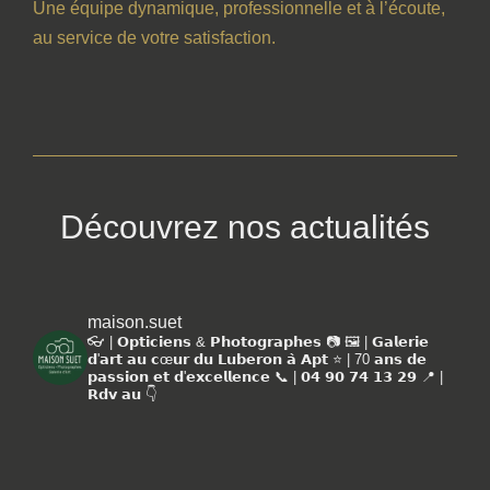
Une équipe dynamique, professionnelle et à l’écoute,
au service de votre satisfaction.
Découvrez nos actualités
maison.suet
👓 | 𝗢𝗽𝘁𝗶𝗰𝗶𝗲𝗻𝘀 & 𝗣𝗵𝗼𝘁𝗼𝗴𝗿𝗮𝗽𝗵𝗲𝘀 📷
🖼️ | 𝗚𝗮𝗹𝗲𝗿𝗶𝗲
𝗱'𝗮𝗿𝘁 𝗮𝘂 𝗰œ𝘂𝗿 𝗱𝘂 𝗟𝘂𝗯𝗲𝗿𝗼𝗻 𝗮̀ 𝗔𝗽𝘁
⭐️ | 70 𝗮𝗻𝘀 𝗱𝗲
𝗽𝗮𝘀𝘀𝗶𝗼𝗻 𝗲𝘁 𝗱'𝗲𝘅𝗰𝗲𝗹𝗹𝗲𝗻𝗰𝗲
📞 | 𝟬𝟰 𝟵𝟬 𝟳𝟰 𝟭𝟯 𝟮𝟵
📍 |
𝗥𝗱𝘃 𝗮𝘂 👇