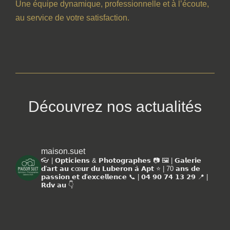
Une équipe dynamique, professionnelle et à l’écoute,
au service de votre satisfaction.
Découvrez nos actualités
maison.suet
👓 | 𝗢𝗽𝘁𝗶𝗰𝗶𝗲𝗻𝘀 & 𝗣𝗵𝗼𝘁𝗼𝗴𝗿𝗮𝗽𝗵𝗲𝘀 📷
🖼️ | 𝗚𝗮𝗹𝗲𝗿𝗶𝗲
𝗱'𝗮𝗿𝘁 𝗮𝘂 𝗰œ𝘂𝗿 𝗱𝘂 𝗟𝘂𝗯𝗲𝗿𝗼𝗻 𝗮̀ 𝗔𝗽𝘁
⭐️ | 70 𝗮𝗻𝘀 𝗱𝗲
𝗽𝗮𝘀𝘀𝗶𝗼𝗻 𝗲𝘁 𝗱'𝗲𝘅𝗰𝗲𝗹𝗹𝗲𝗻𝗰𝗲
📞 | 𝟬𝟰 𝟵𝟬 𝟳𝟰 𝟭𝟯 𝟮𝟵
📍 |
𝗥𝗱𝘃 𝗮𝘂 👇