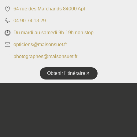
64 rue des Marchands 84000 Apt
04 90 74 13 29
Du mardi au samedi 9h-19h non stop
opticiens@maisonsuet.fr
photographes@maisonsuet.fr
Obtenir l'itinéraire
Copyright © 2025 • Tous droits réservés • Design by
Politique de confidentialité
Mentions légales
Plan de site
Accessibilité
Flux RSS