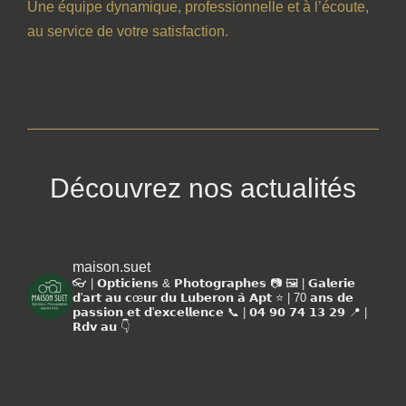
Une équipe dynamique, professionnelle et à l’écoute,
au service de votre satisfaction.
Découvrez nos actualités
maison.suet
👓 | 𝗢𝗽𝘁𝗶𝗰𝗶𝗲𝗻𝘀 & 𝗣𝗵𝗼𝘁𝗼𝗴𝗿𝗮𝗽𝗵𝗲𝘀 📷
🖼️ | 𝗚𝗮𝗹𝗲𝗿𝗶𝗲
𝗱'𝗮𝗿𝘁 𝗮𝘂 𝗰œ𝘂𝗿 𝗱𝘂 𝗟𝘂𝗯𝗲𝗿𝗼𝗻 𝗮̀ 𝗔𝗽𝘁
⭐️ | 70 𝗮𝗻𝘀 𝗱𝗲
𝗽𝗮𝘀𝘀𝗶𝗼𝗻 𝗲𝘁 𝗱'𝗲𝘅𝗰𝗲𝗹𝗹𝗲𝗻𝗰𝗲
📞 | 𝟬𝟰 𝟵𝟬 𝟳𝟰 𝟭𝟯 𝟮𝟵
📍 |
𝗥𝗱𝘃 𝗮𝘂 👇