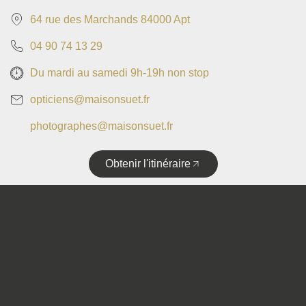
64 rue des Marchands 84000 Apt
04 90 74 13 29
Du mardi au samedi 9h-19h non stop
opticiens@maisonsuet.fr
photographes@maisonsuet.fr
Obtenir l'itinéraire
Copyright © 2025 • Tous droits réservés • Design by
Politique de confidentialité
Mentions légales
Plan de site
Accessibilité
Flux RSS