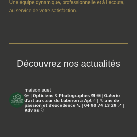
Une équipe dynamique, professionnelle et à l’écoute,
au service de votre satisfaction.
Découvrez nos actualités
maison.suet
👓 | 𝗢𝗽𝘁𝗶𝗰𝗶𝗲𝗻𝘀 & 𝗣𝗵𝗼𝘁𝗼𝗴𝗿𝗮𝗽𝗵𝗲𝘀 📷
🖼️ | 𝗚𝗮𝗹𝗲𝗿𝗶𝗲
𝗱'𝗮𝗿𝘁 𝗮𝘂 𝗰œ𝘂𝗿 𝗱𝘂 𝗟𝘂𝗯𝗲𝗿𝗼𝗻 𝗮̀ 𝗔𝗽𝘁
⭐️ | 70 𝗮𝗻𝘀 𝗱𝗲
𝗽𝗮𝘀𝘀𝗶𝗼𝗻 𝗲𝘁 𝗱'𝗲𝘅𝗰𝗲𝗹𝗹𝗲𝗻𝗰𝗲
📞 | 𝟬𝟰 𝟵𝟬 𝟳𝟰 𝟭𝟯 𝟮𝟵
📍 |
𝗥𝗱𝘃 𝗮𝘂 👇