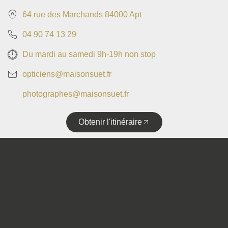
64 rue des Marchands 84000 Apt
04 90 74 13 29
Du mardi au samedi 9h-19h non stop
opticiens@maisonsuet.fr
photographes@maisonsuet.fr
Obtenir l'itinéraire
Copyright © 2025 • Tous droits réservés • Design by
Politique de confidentialité
Mentions légales
Plan de site
Accessibilité
Flux RSS