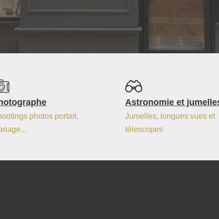
hotographe
Astronomie et jumelle
ootings photos portait,
Jumelles, longues vues et
riage...
télescopes