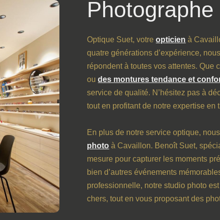
Photographe 
Optique Suet, votre
opticien
à Cavaill
quatre générations d’expérience, nous 
répondent à toutes vos attentes. Que 
ou
des montures tendance et confo
service de qualité. N’hésitez pas à dé
tout en profitant de notre expertise en 
En plus de notre service optique, nou
photo
à Cavaillon. Benoît Suet, spécia
mesure pour capturer les moments préc
bien d’autres événements mémorables.
professionnelle, notre studio photo es
chers, tout en vous proposant des pho