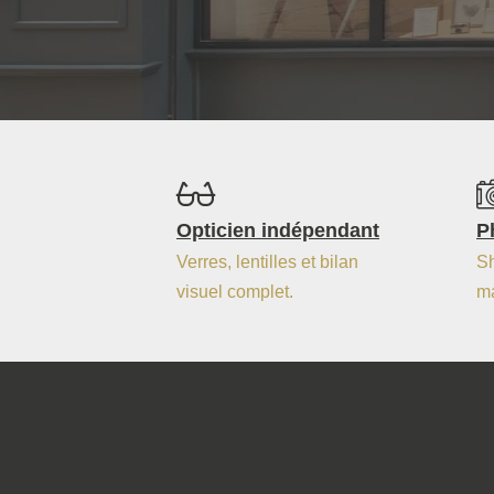
Opticien indépendant
P
Verres, lentilles et bilan
Sh
visuel complet.
ma