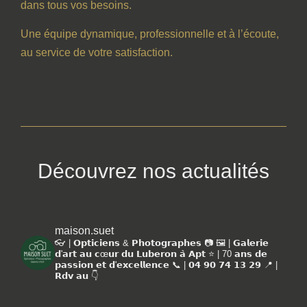
dans tous vos besoins.
Une équipe dynamique, professionnelle et à l’écoute,
au service de votre satisfaction.
Découvrez nos actualités
maison.suet
👓 | 𝗢𝗽𝘁𝗶𝗰𝗶𝗲𝗻𝘀 & 𝗣𝗵𝗼𝘁𝗼𝗴𝗿𝗮𝗽𝗵𝗲𝘀 📷
🖼️ | 𝗚𝗮𝗹𝗲𝗿𝗶𝗲
𝗱'𝗮𝗿𝘁 𝗮𝘂 𝗰œ𝘂𝗿 𝗱𝘂 𝗟𝘂𝗯𝗲𝗿𝗼𝗻 𝗮̀ 𝗔𝗽𝘁
⭐️ | 70 𝗮𝗻𝘀 𝗱𝗲
𝗽𝗮𝘀𝘀𝗶𝗼𝗻 𝗲𝘁 𝗱'𝗲𝘅𝗰𝗲𝗹𝗹𝗲𝗻𝗰𝗲
📞 | 𝟬𝟰 𝟵𝟬 𝟳𝟰 𝟭𝟯 𝟮𝟵
📍 |
𝗥𝗱𝘃 𝗮𝘂 👇