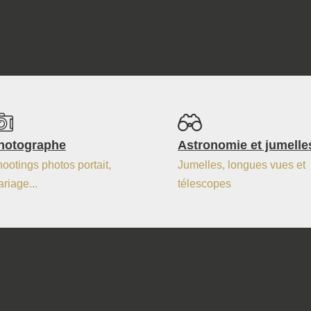
hotographe
Astronomie et jumelle
ootings photos portait,
Jumelles, longues vues et
riage...
télescopes