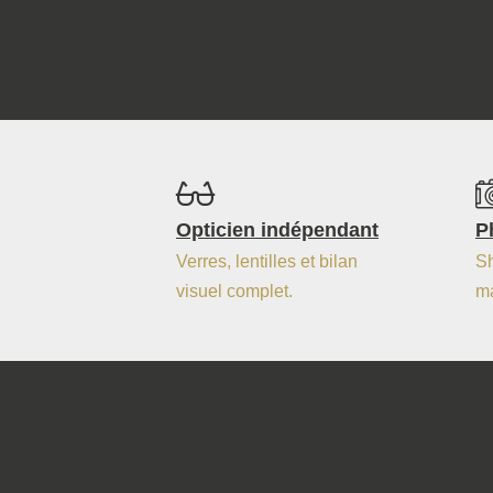
Opticien indépendant
P
Verres, lentilles et bilan
Sh
visuel complet.
ma