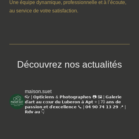
Une équipe dynamique, professionnelle et à l’écoute,
au service de votre satisfaction.
Découvrez nos actualités
maison.suet
👓 | 𝗢𝗽𝘁𝗶𝗰𝗶𝗲𝗻𝘀 & 𝗣𝗵𝗼𝘁𝗼𝗴𝗿𝗮𝗽𝗵𝗲𝘀 📷
🖼️ | 𝗚𝗮𝗹𝗲𝗿𝗶𝗲
𝗱'𝗮𝗿𝘁 𝗮𝘂 𝗰œ𝘂𝗿 𝗱𝘂 𝗟𝘂𝗯𝗲𝗿𝗼𝗻 𝗮̀ 𝗔𝗽𝘁
⭐️ | 70 𝗮𝗻𝘀 𝗱𝗲
𝗽𝗮𝘀𝘀𝗶𝗼𝗻 𝗲𝘁 𝗱'𝗲𝘅𝗰𝗲𝗹𝗹𝗲𝗻𝗰𝗲
📞 | 𝟬𝟰 𝟵𝟬 𝟳𝟰 𝟭𝟯 𝟮𝟵
📍 |
𝗥𝗱𝘃 𝗮𝘂 👇