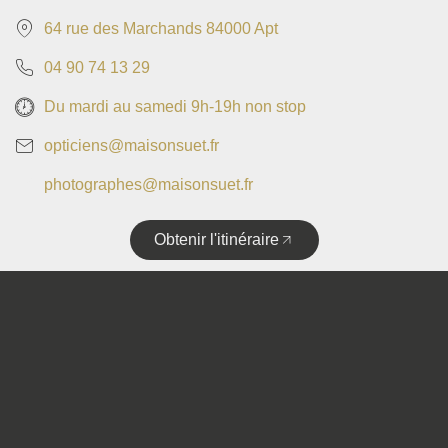
64 rue des Marchands 84000 Apt
04 90 74 13 29
Du mardi au samedi 9h-19h non stop
opticiens@maisonsuet.fr
photographes@maisonsuet.fr
Obtenir l'itinéraire
Copyright © 2025 • Tous droits réservés • Design by
Politique de confidentialité
Mentions légales
Plan de site
Accessibilité
Flux RSS